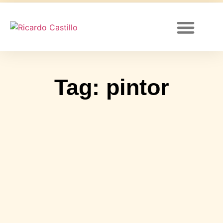
Canal de YouTube
Tag: pintor