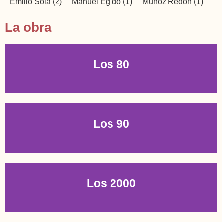
Emilio Sola
(2)
Manuel Egido
(1)
Muñoz Redón
(1)
La obra
Los 80
Los 90
Los 2000