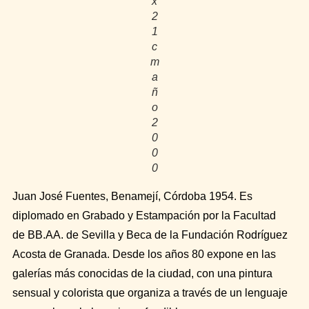
x
2
1
c
m
a
ñ
o
2
0
0
0
Juan José Fuentes, Benamejí, Córdoba 1954. Es
diplomado en Grabado y Estampación por la Facultad
de BB.AA. de Sevilla y Beca de la Fundación Rodríguez
Acosta de Granada. Desde los años 80 expone en las
galerías más conocidas de la ciudad, con una pintura
sensual y colorista que organiza a través de un lenguaje