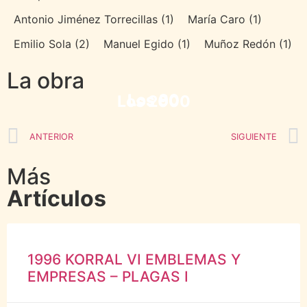
Antonio Jiménez Torrecillas
(1)
María Caro
(1)
Emilio Sola
(2)
Manuel Egido
(1)
Muñoz Redón
(1)
La obra
Los 80
Los 90
Los 2000
ANTERIOR
SIGUIENTE
Más
Artículos
1996 KORRAL VI EMBLEMAS Y
EMPRESAS – PLAGAS I