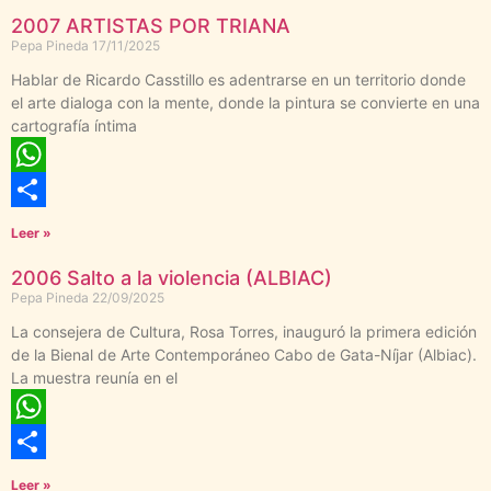
2007 ARTISTAS POR TRIANA
Pepa Pineda
17/11/2025
Hablar de Ricardo Casstillo es adentrarse en un territorio donde
el arte dialoga con la mente, donde la pintura se convierte en una
cartografía íntima
WhatsApp
Compartir
Leer »
2006 Salto a la violencia (ALBIAC)
Pepa Pineda
22/09/2025
La consejera de Cultura, Rosa Torres, inauguró la primera edición
de la Bienal de Arte Contemporáneo Cabo de Gata-Níjar (Albiac).
La muestra reunía en el
WhatsApp
Compartir
Leer »