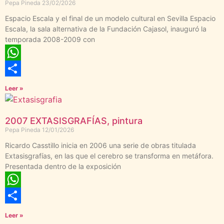
Pepa Pineda
23/02/2026
Espacio Escala y el final de un modelo cultural en Sevilla Espacio
Escala, la sala alternativa de la Fundación Cajasol, inauguró la
temporada 2008-2009 con
WhatsApp
Compartir
Leer »
2007 EXTASISGRAFÍAS, pintura
Pepa Pineda
12/01/2026
Ricardo Casstillo inicia en 2006 una serie de obras titulada
Extasisgrafías, en las que el cerebro se transforma en metáfora.
Presentada dentro de la exposición
WhatsApp
Compartir
Leer »