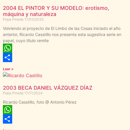
2004 EL PINTOR Y SU MODELO: erotismo,
máquina y naturaleza
Pepa Pineda
17/03/2025
Volviendo al proyecto de El Limbo de las Cosas iniciado el año
anterior, Ricardo Casstillo nos presenta esta sugestiva serie en
papel, cuyo título remite
WhatsApp
Compartir
Leer »
2003 BECA DANIEL VÁZQUEZ DÍAZ
Pepa Pineda
17/11/2024
Ricardo Casstillo, foto @ Antonio Pérez
WhatsApp
Compartir