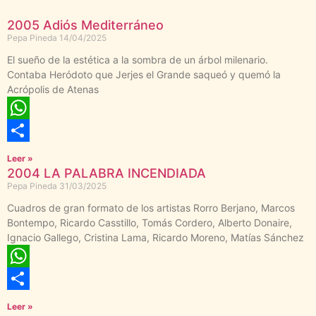
2005 Adiós Mediterráneo
Pepa Pineda
14/04/2025
El sueño de la estética a la sombra de un árbol milenario.
Contaba Heródoto que Jerjes el Grande saqueó y quemó la
Acrópolis de Atenas
WhatsApp
Compartir
Leer »
2004 LA PALABRA INCENDIADA
Pepa Pineda
31/03/2025
Cuadros de gran formato de los artistas Rorro Berjano, Marcos
Bontempo, Ricardo Casstillo, Tomás Cordero, Alberto Donaire,
Ignacio Gallego, Cristina Lama, Ricardo Moreno, Matías Sánchez
WhatsApp
Compartir
Leer »