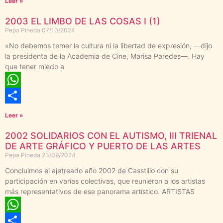
Leer »
2003 EL LIMBO DE LAS COSAS I (1)
Pepa Pineda
07/10/2024
«No debemos temer la cultura ni la libertad de expresión, —dijo
la presidenta de la Academia de Cine, Marisa Paredes—. Hay
que tener miedo a
WhatsApp
Compartir
Leer »
2002 SOLIDARIOS CON EL AUTISMO, III TRIENAL
DE ARTE GRÁFICO Y PUERTO DE LAS ARTES
Pepa Pineda
23/09/2024
Concluimos el ajetreado año 2002 de Casstillo con su
participación en varias colectivas, que reunieron a los artistas
más representativos de ese panorama artístico. ARTISTAS
WhatsApp