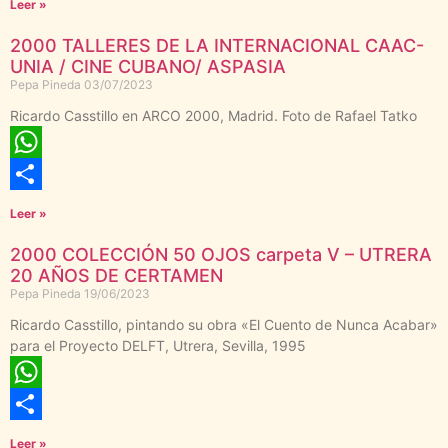
Leer »
2000 TALLERES DE LA INTERNACIONAL CAAC-
UNIA / CINE CUBANO/ ASPASIA
Pepa Pineda
03/07/2023
Ricardo Casstillo en ARCO 2000, Madrid. Foto de Rafael Tatko
WhatsApp
Compartir
Leer »
2000 COLECCIÓN 50 OJOS carpeta V – UTRERA
20 AÑOS DE CERTAMEN
Pepa Pineda
19/06/2023
Ricardo Casstillo, pintando su obra «El Cuento de Nunca Acabar»
para el Proyecto DELFT, Utrera, Sevilla, 1995
WhatsApp
Compartir
Leer »