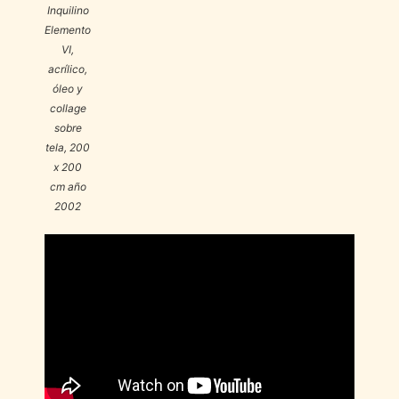
Inquilino
Elemento
VI
,
acrílico,
óleo y
collage
sobre
tela, 200
x 200
cm año
2002