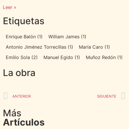
Leer »
Etiquetas
Enrique Balón
(1)
William James
(1)
Antonio Jiménez Torrecillas
(1)
María Caro
(1)
Emilio Sola
(2)
Manuel Egido
(1)
Muñoz Redón
(1)
La obra
Los 80
Los 90
Los 2000
ANTERIOR
SIGUIENTE
Más
Artículos