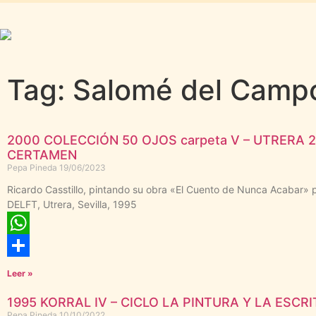
Tag: Salomé del Camp
2000 COLECCIÓN 50 OJOS carpeta V – UTRERA 
CERTAMEN
Pepa Pineda
19/06/2023
Ricardo Casstillo, pintando su obra «El Cuento de Nunca Acabar» 
DELFT, Utrera, Sevilla, 1995
WhatsApp
Compartir
Leer »
1995 KORRAL IV – CICLO LA PINTURA Y LA ESCR
Pepa Pineda
10/10/2022