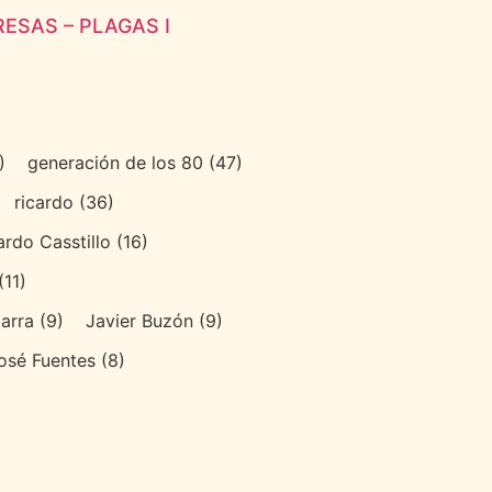
ESAS – PLAGAS I
)
generación de los 80
(47)
ricardo
(36)
ardo Casstillo
(16)
(11)
arra
(9)
Javier Buzón
(9)
osé Fuentes
(8)