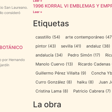
Leer »
1996 KORRAL VI EMBLEMAS Y EMPR
tio San Laureano.
Leer »
llo consideró
Etiquetas
casstillo
(54)
arte contemporáneo
(47
pintor
(43)
sevilla
(41)
andaluz
(38)
 BOTÁNICO
andalucía
(34)
Pedro Simón
(17)
Ric
do por Hernando
Manolo Cuervo
(13)
Ricardo Cadenas
jardín
Guillermo Pérez Villalta
(9)
Concha Yb
Curro González
(8)
haiku
(8)
Juan J
Cristina Lama
(8)
Patricio Cabrera
(7)
La obra