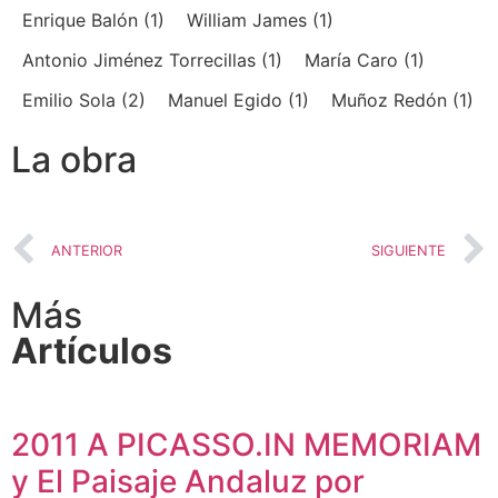
Enrique Balón
(1)
William James
(1)
Antonio Jiménez Torrecillas
(1)
María Caro
(1)
Emilio Sola
(2)
Manuel Egido
(1)
Muñoz Redón
(1)
La obra
Los 80
Los 90
Los 2000
ANTERIOR
SIGUIENTE
Más
Artículos
2011 A PICASSO.IN MEMORIAM
y El Paisaje Andaluz por