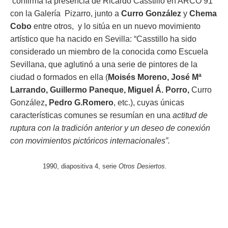
confirma la presencia de Ricardo Casstillo en ARCO 91
con la Galería Pizarro, junto a
Curro González
y
Chema
Cobo
entre otros, y lo sitúa en un nuevo movimiento
artístico que ha nacido en Sevilla: “Casstillo ha sido
considerado un miembro de la conocida como Escuela
Sevillana, que aglutinó a una serie de pintores de la
ciudad o formados en ella (
Moisés Moreno, José Mª
Larrando, Guillermo Paneque, Miguel Á. Porro,
Curro
González
, Pedro G.Romero
, etc.), cuyas únicas
características comunes se resumían en una
actitud de
ruptura con la tradición anterior y un deseo de conexión
con movimientos pictóricos
internacionales”.
1990, diapositiva 4, serie
Otros Desiertos.