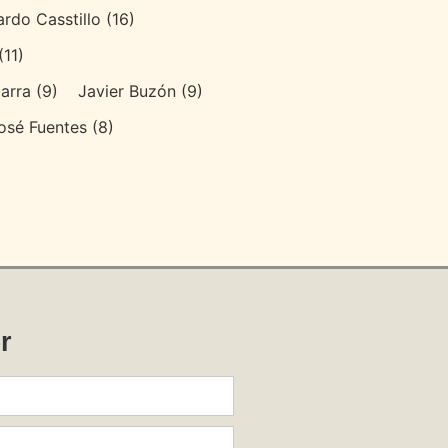
ardo Casstillo
(16)
(11)
arra
(9)
Javier Buzón
(9)
osé Fuentes
(8)
0
0
00
r