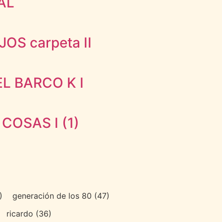
AL
OS carpeta II
EL BARCO K I
COSAS I (1)
)
generación de los 80
(47)
ricardo
(36)