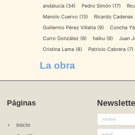
andalucía
(34)
Pedro Simón
(17)
Ric
Manolo Cuervo
(13)
Ricardo Cadenas
Guillermo Pérez Villalta
(9)
Concha Yb
Curro González
(8)
haiku
(8)
Juan J
Cristina Lama
(8)
Patricio Cabrera
(7)
La obra
Los 8
Los 9
Los 20
Páginas
Newslette
Inicio