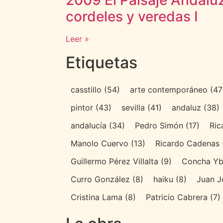
2009 El Paisaje Andalu
cordeles y veredas I
Leer »
Etiquetas
casstillo
(54)
arte contemporáneo
(47
pintor
(43)
sevilla
(41)
andaluz
(38)
andalucía
(34)
Pedro Simón
(17)
Ric
Manolo Cuervo
(13)
Ricardo Cadenas
Guillermo Pérez Villalta
(9)
Concha Yb
Curro González
(8)
haiku
(8)
Juan J
Cristina Lama
(8)
Patricio Cabrera
(7)