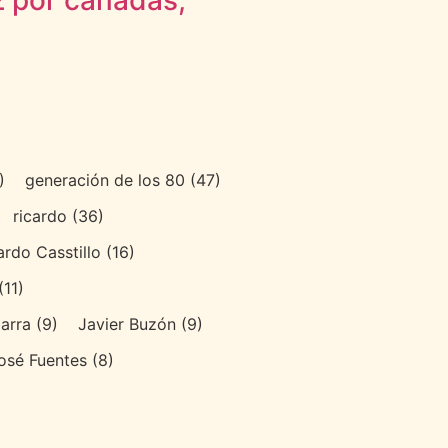
z por cañadas,
)
generación de los 80
(47)
ricardo
(36)
ardo Casstillo
(16)
(11)
arra
(9)
Javier Buzón
(9)
osé Fuentes
(8)