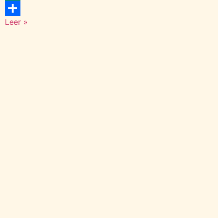
WhatsApp
Leer »
Compartir