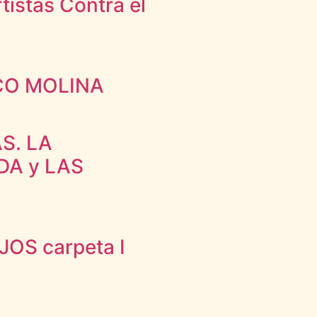
tistas Contra el
CO MOLINA
S. LA
DA y LAS
OS carpeta I