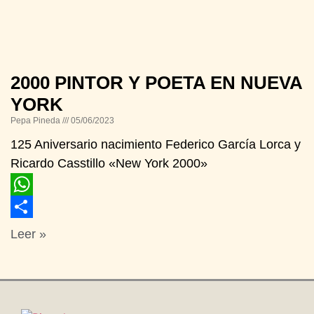
2000 PINTOR Y POETA EN NUEVA
YORK
Pepa Pineda
05/06/2023
125 Aniversario nacimiento Federico García Lorca y
Ricardo Casstillo «New York 2000»
WhatsApp
Compartir
Leer »