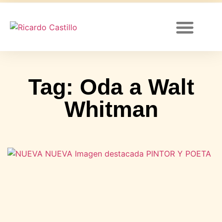
Canal de YouTube
Tag: Oda a Walt
Whitman