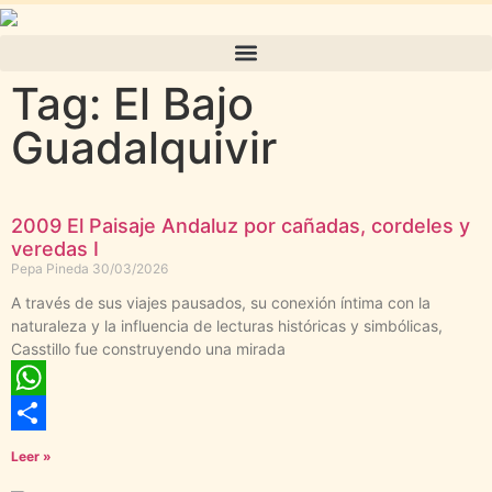
Tag: El Bajo
Guadalquivir
2009 El Paisaje Andaluz por cañadas, cordeles y
veredas I
Pepa Pineda
30/03/2026
A través de sus viajes pausados, su conexión íntima con la
naturaleza y la influencia de lecturas históricas y simbólicas,
Casstillo fue construyendo una mirada
WhatsApp
Compartir
Leer »