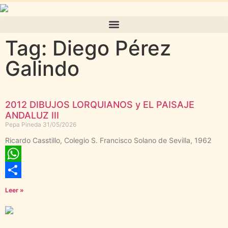
Tag: Diego Pérez
Galindo
2012 DIBUJOS LORQUIANOS y EL PAISAJE
ANDALUZ III
Pepa Pineda
31/05/2026
Ricardo Casstillo, Colegio S. Francisco Solano de Sevilla, 1962
WhatsApp
Compartir
Leer »