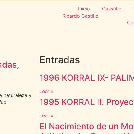
Inicio
Casstillo
Ca
Entradas
adas,
1996 KORRAL IX- PAL
Leer »
a naturaleza y
1995 KORRAL II. Proye
fue
Leer »
El Nacimiento de un Mo