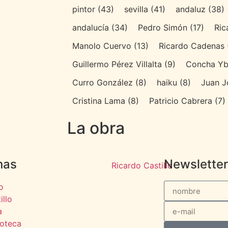
pintor
(43)
sevilla
(41)
andaluz
(38)
andalucía
(34)
Pedro Simón
(17)
Ric
Manolo Cuervo
(13)
Ricardo Cadenas
Guillermo Pérez Villalta
(9)
Concha Yb
Curro González
(8)
haiku
(8)
Juan J
Cristina Lama
(8)
Patricio Cabrera
(7)
La obra
Los 8
Los 9
Los 20
nas
Newsletter
io
illo
a
ioteca