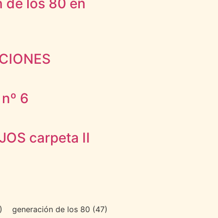
n de los 80 en
ACIONES
 nº 6
OS carpeta II
)
generación de los 80
(47)