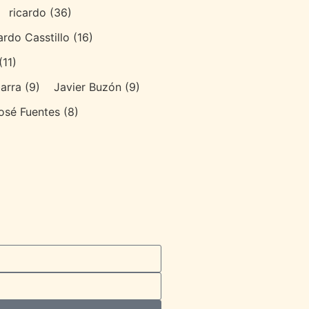
ricardo
(36)
ardo Casstillo
(16)
(11)
arra
(9)
Javier Buzón
(9)
osé Fuentes
(8)
0
0
00