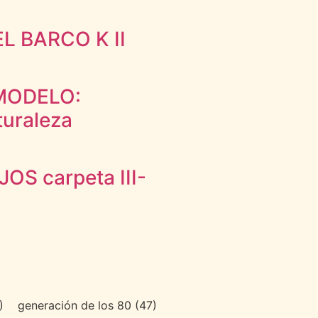
L BARCO K II
 MODELO:
turaleza
S carpeta III-
)
generación de los 80
(47)