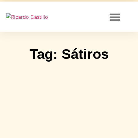
Canal de YouTube
Tag: Sátiros