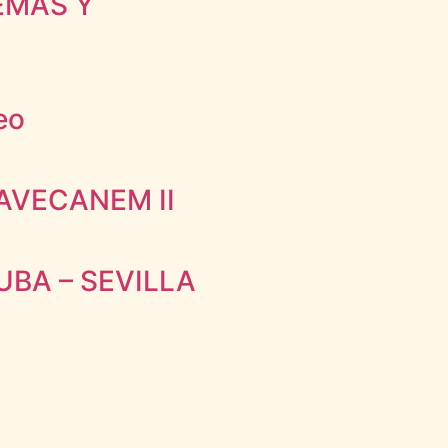
EMAS Y
eo
CAVECANEM II
UBA – SEVILLA