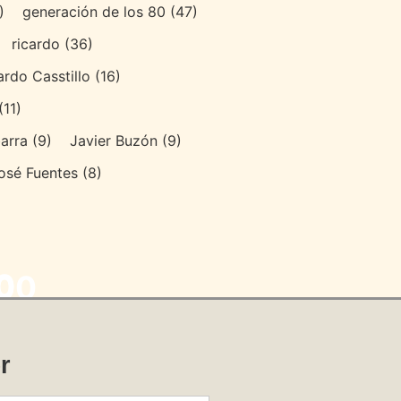
)
generación de los 80
(47)
ricardo
(36)
ardo Casstillo
(16)
(11)
arra
(9)
Javier Buzón
(9)
osé Fuentes
(8)
0
0
00
r