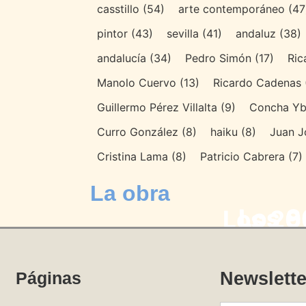
casstillo
(54)
arte contemporáneo
(47
pintor
(43)
sevilla
(41)
andaluz
(38)
andalucía
(34)
Pedro Simón
(17)
Ric
Manolo Cuervo
(13)
Ricardo Cadenas
Guillermo Pérez Villalta
(9)
Concha Yb
Curro González
(8)
haiku
(8)
Juan J
Cristina Lama
(8)
Patricio Cabrera
(7)
La obra
Los 8
Los 9
Los 20
Páginas
Newslette