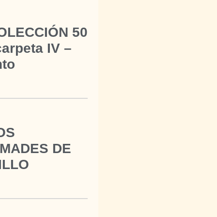
OLECCIÓN 50
arpeta IV –
nto
OS
MADES DE
ILLO