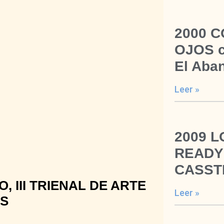
2000 C
OJOS c
El Aba
Leer »
2009 L
READY
CASST
, III TRIENAL DE ARTE
Leer »
ES