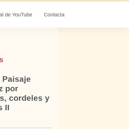
al de YouTube
Contacta
s
 Paisaje
z por
s, cordeles y
 II