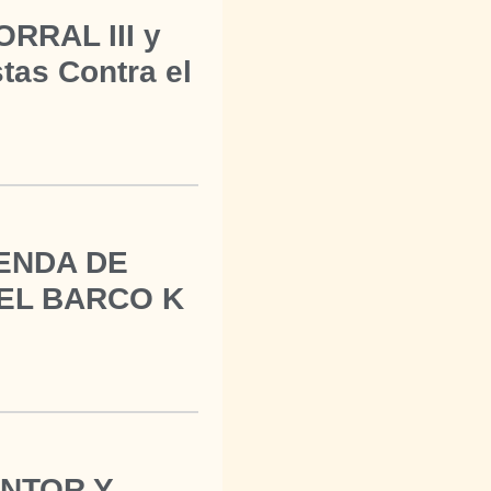
ORRAL III y
stas Contra el
SENDA DE
 EL BARCO K
INTOR Y