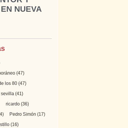
 EN NUEVA
as
)
mporáneo
(47)
de los 80
(47)
sevilla
(41)
ricardo
(36)
4)
Pedro Simón
(17)
tillo
(16)