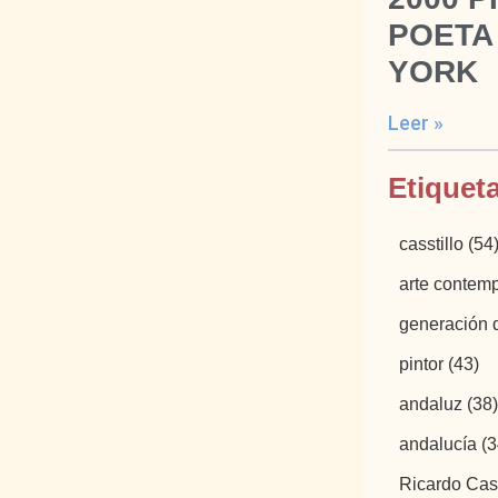
POETA
YORK
Leer »
Etiquet
casstillo
(54
arte conte
generación 
pintor
(43)
andaluz
(38)
andalucía
(3
Ricardo Cass