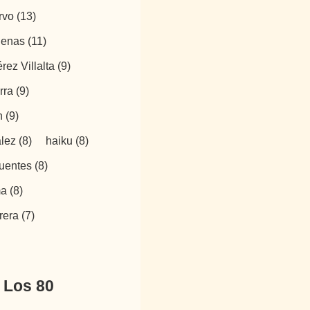
rvo
(13)
denas
(11)
rez Villalta
(9)
rra
(9)
n
(9)
ález
(8)
haiku
(8)
Fuentes
(8)
ma
(8)
brera
(7)
Los 80